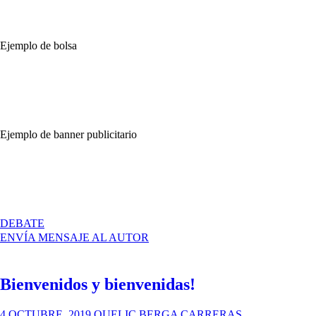
Ejemplo de bolsa
Ejemplo de banner publicitario
EN
DEBATE
MANUAL
ENVÍA MENSAJE AL AUTOR
DE
IMAGEN
CORPORATIVA
Bienvenidos y bienvenidas!
DE
VIANDA
4 OCTUBRE, 2019
QUELIC BERGA CARRERAS